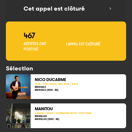
Cet appel est clôturé
467
ARTISTES ONT
L'APPEL EST CLÔTURÉ
POSTULÉ
Sélection
NICO DUCARME
SOUL / POP / INDIE / NEO SOUL / R'N'B
BRUSSELS
BRUSSELS (1000 - BE)
MANITOU
GARAGE / ROCK / ALTERNATIVE ROCK / POST PUNK
BRUXELLES
BRUXELLES (1000 - BE)