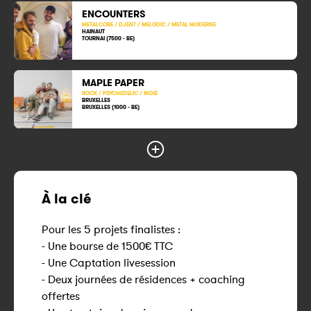
ENCOUNTERS
METALCORE / DJENT / MELODIC / METAL MODERNE
HAINAUT
TOURNAI (7500 - BE)
MAPLE PAPER
ROCK / PSYCHEDELIC / INDIE
BRUXELLES
BRUXELLES (1000 - BE)
À la clé
Pour les 5 projets finalistes :
- Une bourse de 1500€ TTC
- Une Captation livesession
- Deux journées de résidences + coaching
offertes