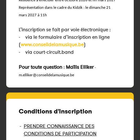
Résidence à effectuer entre octobre 2026 et fin mars 2027
Représentation dans le cadre du Kidzik : le dimanch
e 21
mars 2027 à 11h
L’inscription se fait par voie électronique :
- via le formulaire d’inscription en ligne
(
www.conseildelamusique.be
)
- via court-circuit.band
Pour toute question
:
Maïlis Elliker
-
m.elliker@conseildelamusique.be
Conditions d'inscription
-
PRENDRE CONNAISSANCE DES
CONDITIONS DE PARTICIPATION