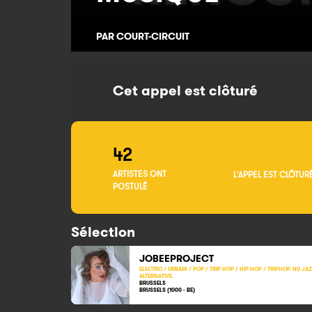
PAR COURT-CIRCUIT
Cet appel est clôturé
42
ARTISTES ONT
L'APPEL EST CLÔTUR
POSTULÉ
Sélection
JOBEEPROJECT
ELECTRO / URBAIN / POP / TRIP HOP / HIP HOP / TRIPHOP. NU JA
ALTERNATIVE.
BRUSSELS
BRUSSELS (1000 - BE)