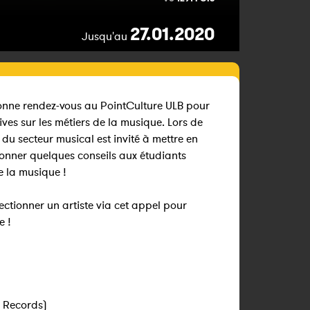
27.01.2020
Jusqu'au
 donne rendez-vous au PointCulture ULB pour
es sur les métiers de la musique. Lors de
du secteur musical est invité à mettre en
donner quelques conseils aux étudiants
e la musique !
ectionner un artiste via cet appel pour
e !
k Records)