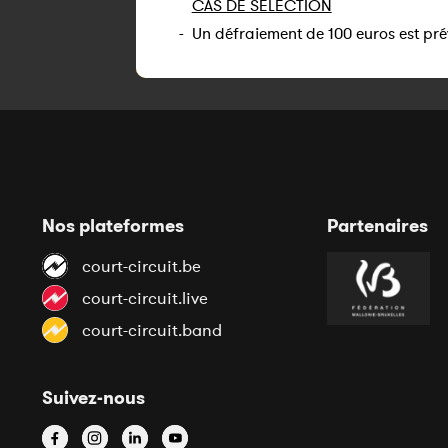
CAS DE SÉLECTION
-
Un défraiement de 100 euros est pré
Nos plateformes
Partenaires
court-circuit.be
court-circuit.live
court-circuit.band
Suivez-nous