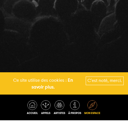
Ce site utilise des cookies :
En
C'est noté, merci.
Voir les derniers appels
savoir plus.
4
Appels en cours
ACCUEIL
APPELS
ARTISTES
À PROPOS
MON ESPACE