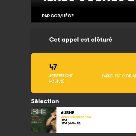
PAR CCR/LIÈGE
Cet appel est clôturé
47
ARTISTES ONT
L'APPEL EST CLÔTUR
POSTULÉ
Sélection
AUBHE
VIKING / CINEMATIC / POP
LIÈGE
LIÈGE (4030 - BE)