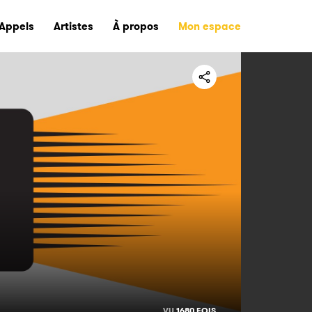
Appels
Artistes
À propos
Mon espace
VU
1680 FOIS