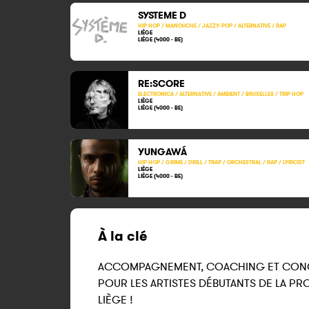
SYSTEME D
HIP HOP / MANOUCHE / JAZZY-POP / ALTERNATIVE / RAP
LIÈGE
LIÈGE (4000 - BE)
RE:SCORE
ELECTRONICA / ALTERNATIVE / AMBIENT / BRUXELLES / TRIP HOP
LIÈGE
LIÈGE (4000 - BE)
YUNGAWÁ
HIP HOP / GRIME / DRILL / TRAP / ORCHESTRAL / RAP / LYRICIST
LIÈGE
LIÈGE (4000 - BE)
À la clé
ACCOMPAGNEMENT, COACHING ET CON
POUR LES ARTISTES DÉBUTANTS DE LA PR
LIÈGE !