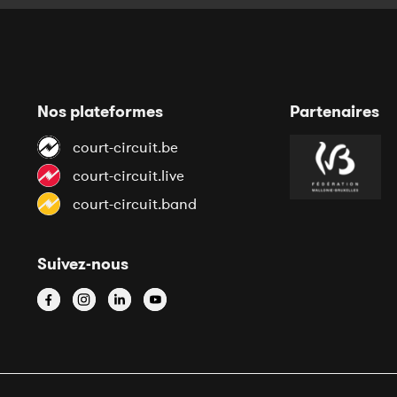
Nos plateformes
Partenaires
court-circuit.be
court-circuit.live
court-circuit.band
Suivez-nous