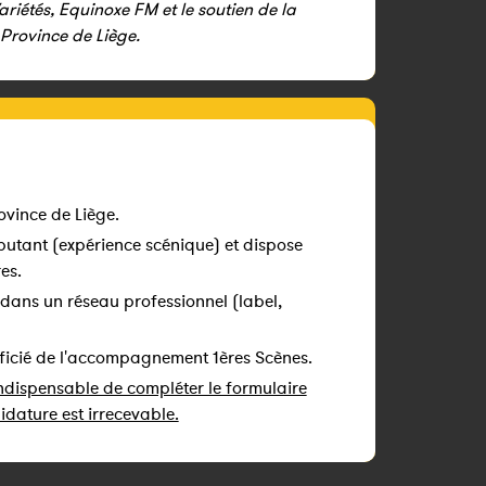
ariétés, Equinoxe FM et le soutien de la
 Province de Liège.
rovince de Liège.
débutant (expérience scénique) et dispose
es.
it dans un réseau professionnel (label,
néficié de l'accompagnement 1ères Scènes.
indispensable de compléter le formulaire
idature est irrecevable.