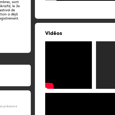
embres, sont
kraifd, le 3e
estival de
ition a déjà
registrement.
Vidéos
est présent·e