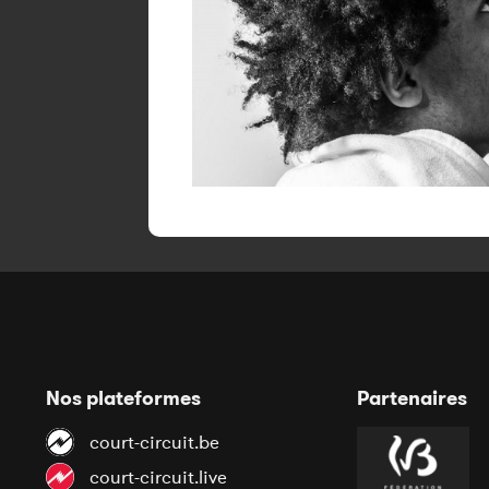
Nos plateformes
Partenaires
court-circuit.be
court-circuit.live