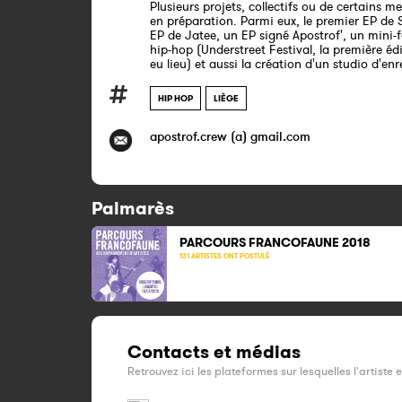
Plusieurs projets, collectifs ou de certains m
en préparation. Parmi eux, le premier EP de S
EP de Jatee, un EP signé Apostrof', un mini-f
hip-hop (Understreet Festival, la première éd
eu lieu) et aussi la création d'un studio d'en
HIP HOP
LIÈGE
apostrof.crew (a) gmail.com
Palmarès
PARCOURS FRANCOFAUNE
2018
131 ARTISTES ONT POSTULÉ
Contacts et médias
Retrouvez ici les plateformes sur lesquelles l'artiste 