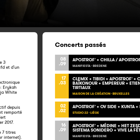
Concerts passés
08
APOSTROF' + CHILLA / APOSTRO
e 3
.09
MANIFIESTA - BREDENE
fd et d'un
17
CLEMIX + TIBIDI + APOSTROF' +
lectronique
.03
BAÏKONOUR + EMPEREUR + ETIE
e: Erykah
TIRTIAUX
ja White
MAISON DE LA CRÉATION - BRUXELLES
02
APOSTROF' + OV SIDE + KUNTA + 
ctif depuis
.02
nt remporté
STUDIO 22 - LIÈGE
ert
er 2017.
16
APOSTROF' + MÉDINE + HET ZES
.09
SISTEMA SONIDERO + VIVE LA FÊ
 7 titres
MANIFIESTA - BREDENE
r internet).