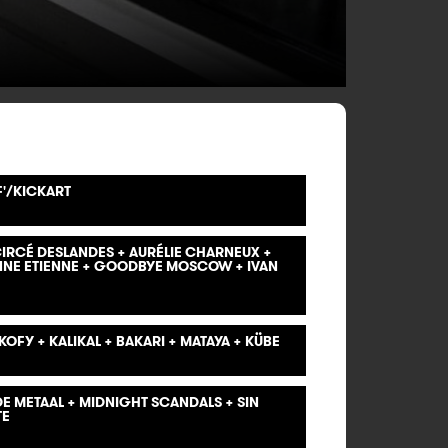
F'/KICKART
 CIRCÉ DESLANDES + AURÉLIE CHARNEUX +
NNE ETIENNE + GOODBYE MOSCOW + IVAN
KOFY + KALIKAL + BAKARI + MATAYA + KÜBE
DE METAAL + MIDNIGHT SCANDALS + SIN
TE