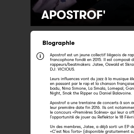
APOSTROF'
Biographie
Apostrof est un jeune collectif liégeois de rap
francophone fondé en 2015. Il est composé d
rappeurs/beatmakers: Jatee, Oswald et Skrai
DJ: VICIOUS.
Leurs influences vont du jazz à la musique é
en passant par le rap et la chanson français
badu, Nina Simone, La Smala, Lomepal, Gan
Night, Snak the Ripper ou Daniel Balavoine.
Apostrof a une trentaine de concerts à son a
leur première date fin 2016. Ils ont notamme
le concours «Premières Scènes» qui leur a off
l'opportunité de jouer au Reflektor le 18 Févri
Un des membres, Jatee, a déjà sorti un EP de
«C'est Nos Torts» (disponible gratuitement su