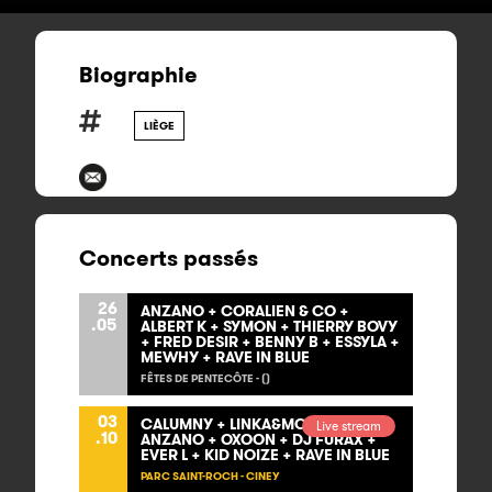
Biographie
LIÈGE
Concerts passés
26
ANZANO + CORALIEN & CO +
.05
ALBERT K + SYMON + THIERRY BOVY
+ FRED DESIR + BENNY B + ESSYLA +
MEWHY + RAVE IN BLUE
FÊTES DE PENTECÔTE - ()
03
CALUMNY + LINKA&MONDELLO +
Live stream
.10
ANZANO + OXOON + DJ FURAX +
EVER L + KID NOIZE + RAVE IN BLUE
PARC SAINT-ROCH - CINEY