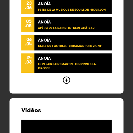
23
ANOÏA
.06
FÊTES DE LA MUSIQUE DE BOUILLON - BOUILLON
05
ANOÏA
.05
APÉRO DE LA RAINETTE - NEUFCHÂTEAU
06
ANOÏA
.04
SALLE DU FOOTBALL - LIBRAMONT-CHEVIGNY
24
ANOÏA
.03
LE RELAIS SAINT-MARTIN - TOURINNES-LA-
GROSSE
Vidéos