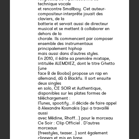
technique vocale
et rencontre Smallboy. Cet auteur-
compositeur-interprète jouait des
claviers, de la
batterie et servait aussi de directeur
musical et se mettent à collaborer en
dehors de la
chorale. Ils commencent par composer
ensemble des instrumentaux
principalement hiphop
mais aussi dans d'autres styles.
En 2010, il édite sa première mixtape,
intitulée ALEMDIEZ, dont le titre Ghetto
(une
face B de Booba) propose un rap en
allemand, dû à Blackfu. Il sort ensuite
deux singles
en solo, CE SOIR et Authentique,
disponibles sur les plates formes de
téléchargement :
ITunes, spootify...il décide de faire appel
à Alexandre Kosmakis (qui a travaillé
aussi
avec Médine, Rhoff...) pour le morceau
Ce Soir : Clip Officiel . D'autres
morceaux
(freestyles, teaser...) sont également
clippers et mis en ligne.