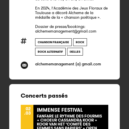
En 2024, l’Académie des Jeux Floraux de
Toulouse a décoré Alcheme de la
médaille de la « chanson poétique ».
Dossier de presse/bookings:
alchememanagement@gmail.com
CHANSON FRANÇAISE
ROCK
ROCK ALTERNATIF
IXELLES
alchememanagement (a) gmail.com
Concerts passés
02
IMMENSE FESTIVAL
.03
FANFARE LE RYTHME DES FOURMIS
+ CHOEUR CASSANDRA KOOR +
KOOR VAN HET ‘COMITÉ DES
FEMMES SANS PAPIERS’ + OPEN