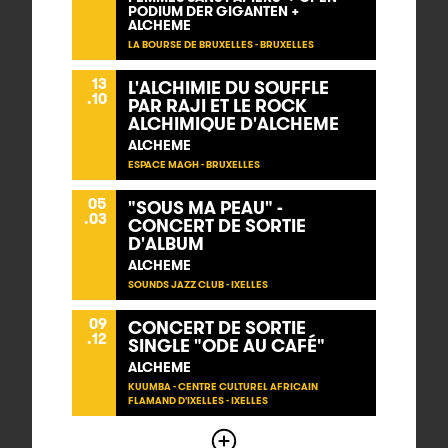
PODIUM DER GIGANTEN +
ALCHEME
LA BOURSE DE BRUXELLES - BRUXELLES
13
L'ALCHIMIE DU SOUFFLE
.10
PAR RAJI ET LE ROCK
ALCHIMIQUE D'ALCHEME
ALCHEME
ESPACE MAGH - BRUXELLES
05
"SOUS MA PEAU" -
.03
CONCERT DE SORTIE
D'ALBUM
ALCHEME
SOUNDS JAZZ CLUB - IXELLES
09
CONCERT DE SORTIE
.12
SINGLE "ODE AU CAFÉ"
ALCHEME
KUUMBA - CENTRE CULTUREL AFRICAIN
FLAMAND D'IXELLES - IXELLES