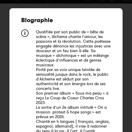
Biographie
Qualifiée par son public de « bête de
scène », Alcheme chante l’amour, les
passions et la révolution. Cette poétesse
engagée dénonce les injustices avec une
douceur et un feu bien à elle. Sa
musique « alchimique » est un mélange
éclectique d’influences et de genres
musicaux.
Porté par sa voix unique teintée de
sensualité jusque dans le rock, le public
d’Alcheme est séduit par son
authenticité et son énergie lors de ses
concerts live.
Son premier album « Sous ma peau » a
reçu Le Coup de Coeur Charles Cros
2023.
La sortie d’un 2e album intitulé « On a
mission: protest & hope songs » est
prévue en 2026.
Chanté en 4 langues ( français, anglais,
espagnol, allemand), il vise à redonner
du sens à la vie, à l’art, à l’unité.