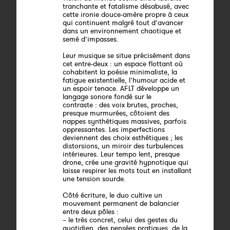
tranchante et fatalisme désabusé, avec
cette ironie douce-amère propre à ceux
qui continuent malgré tout d’avancer
dans un environnement chaotique et
semé d’impasses.
Leur musique se situe précisément dans
cet entre-deux : un espace flottant où
cohabitent la poésie minimaliste, la
fatigue existentielle, l’humour acide et
un espoir tenace. AFLT développe un
langage sonore fondé sur le
contraste : des voix brutes, proches,
presque murmurées, côtoient des
nappes synthétiques massives, parfois
oppressantes. Les imperfections
deviennent des choix esthétiques ; les
distorsions, un miroir des turbulences
intérieures. Leur tempo lent, presque
drone, crée une gravité hypnotique qui
laisse respirer les mots tout en installant
une tension sourde.
Côté écriture, le duo cultive un
mouvement permanent de balancier
entre deux pôles :
– le très concret, celui des gestes du
quotidien, des pensées pratiques, de la