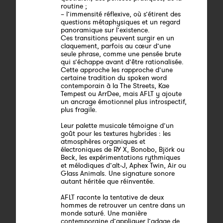
routine ;
– l’immensité réflexive, où s’étirent des
questions métaphysiques et un regard
panoramique sur l’existence.
Ces transitions peuvent surgir en un
claquement, parfois au cœur d’une
seule phrase, comme une pensée brute
qui s’échappe avant d’être rationalisée.
Cette approche les rapproche d’une
certaine tradition du spoken word
contemporain à la The Streets, Kae
Tempest ou ArrDee, mais AFLT y ajoute
un ancrage émotionnel plus introspectif,
plus fragile.
Leur palette musicale témoigne d’un
goût pour les textures hybrides : les
atmosphères organiques et
électroniques de RY X, Bonobo, Björk ou
Beck, les expérimentations rythmiques
et mélodiques d’alt-J, Aphex Twin, Air ou
Glass Animals. Une signature sonore
autant héritée que réinventée.
AFLT raconte la tentative de deux
hommes de retrouver un centre dans un
monde saturé. Une manière
contemporaine d’appliquer l’adage de