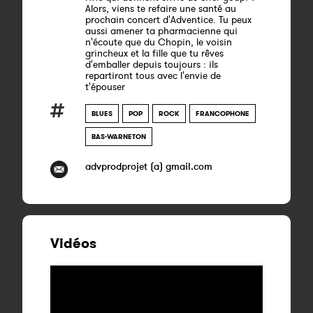
Alors, viens te refaire une santé au
prochain concert d'Adventice. Tu peux
aussi amener ta pharmacienne qui
n'écoute que du Chopin, le voisin
grincheux et la fille que tu rêves
d'emballer depuis toujours : ils
repartiront tous avec l'envie de
t'épouser
BLUES
POP
ROCK
FRANCOPHONE
BAS-WARNETON
advprodprojet (a) gmail.com
Vidéos