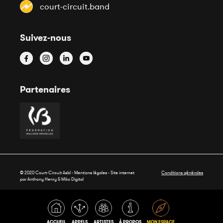
court-circuit.band
Suivez-nous
Partenaires
© 2020 Court-Circuit Asbl - Mentions légales - Site internet
Conditions générales
par Anthony Henry &
Miko Digital
ACCUEIL
APPELS
ARTISTES
À PROPOS
MON ESPACE