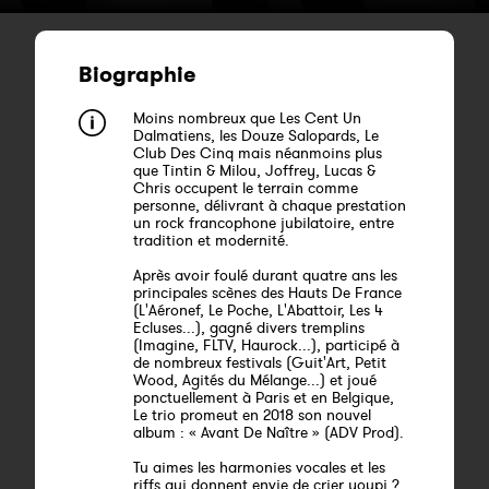
Biographie
Moins nombreux que Les Cent Un
Dalmatiens, les Douze Salopards, Le
Club Des Cinq mais néanmoins plus
que Tintin & Milou, Joffrey, Lucas &
Chris occupent le terrain comme
personne, délivrant à chaque prestation
un rock francophone jubilatoire, entre
tradition et modernité.
Après avoir foulé durant quatre ans les
principales scènes des Hauts De France
(L'Aéronef, Le Poche, L'Abattoir, Les 4
Ecluses...), gagné divers tremplins
(Imagine, FLTV, Haurock...), participé à
de nombreux festivals (Guit'Art, Petit
Wood, Agités du Mélange...) et joué
ponctuellement à Paris et en Belgique,
Le trio promeut en 2018 son nouvel
album : « Avant De Naître » (ADV Prod).
Tu aimes les harmonies vocales et les
riffs qui donnent envie de crier youpi ?