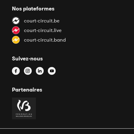
Nos plateformes
court-circuit.be
court-circuit.live
court-circuit.band
Suivez-nous
Partenaires