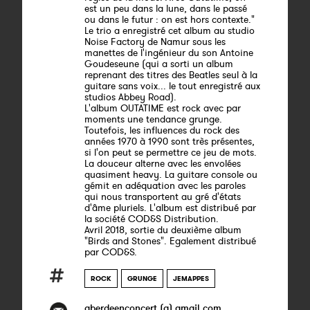
est un peu dans la lune, dans le passé
ou dans le futur : on est hors contexte."
Le trio a enregistré cet album au studio
Noise Factory de Namur sous les
manettes de l'ingénieur du son Antoine
Goudeseune (qui a sorti un album
reprenant des titres des Beatles seul à la
guitare sans voix... le tout enregistré aux
studios Abbey Road).
L'album OUTATIME est rock avec par
moments une tendance grunge.
Toutefois, les influences du rock des
années 1970 à 1990 sont très présentes,
si l'on peut se permettre ce jeu de mots.
La douceur alterne avec les envolées
quasiment heavy. La guitare console ou
gémit en adéquation avec les paroles
qui nous transportent au gré d'états
d'âme pluriels. L'album est distribué par
la société COD&S Distribution.
Avril 2018, sortie du deuxième album
"Birds and Stones". Egalement distribué
par COD&S.
ROCK
GRUNGE
JEMAPPES
aberdeenconcert (a) gmail.com