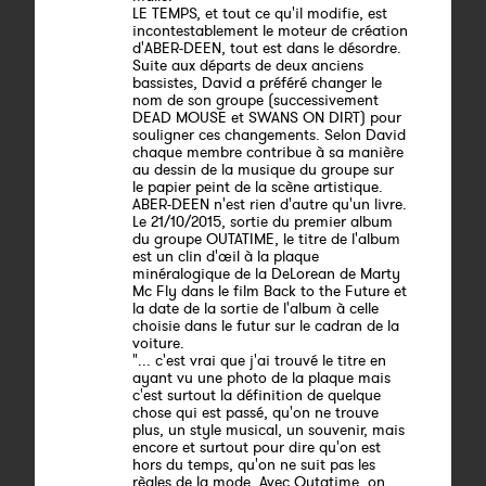
LE TEMPS, et tout ce qu'il modifie, est
incontestablement le moteur de création
d'ABER-DEEN, tout est dans le désordre.
Suite aux départs de deux anciens
bassistes, David a préféré changer le
nom de son groupe (successivement
DEAD MOUSE et SWANS ON DIRT) pour
souligner ces changements. Selon David
chaque membre contribue à sa manière
au dessin de la musique du groupe sur
le papier peint de la scène artistique.
ABER-DEEN n'est rien d'autre qu'un livre.
Le 21/10/2015, sortie du premier album
du groupe OUTATIME, le titre de l'album
est un clin d'œil à la plaque
minéralogique de la DeLorean de Marty
Mc Fly dans le film Back to the Future et
la date de la sortie de l'album à celle
choisie dans le futur sur le cadran de la
voiture.
"... c'est vrai que j'ai trouvé le titre en
ayant vu une photo de la plaque mais
c'est surtout la définition de quelque
chose qui est passé, qu'on ne trouve
plus, un style musical, un souvenir, mais
encore et surtout pour dire qu'on est
hors du temps, qu'on ne suit pas les
règles de la mode. Avec Outatime, on