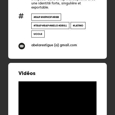
une identité forte, singulière et
exportable.
#RAP #HIPHOP #R&B
#TRAP #RAP #MELO #DRILL
#LATINO
UCCLE
abelarestigue (a) gmail.com
Vidéos