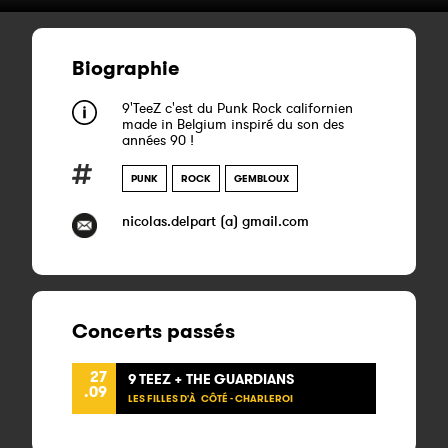
Biographie
9'TeeZ c'est du Punk Rock californien
made in Belgium inspiré du son des
années 90 !
PUNK
ROCK
GEMBLOUX
nicolas.delpart (a) gmail.com
Concerts passés
27
9 TEEZ + THE GUARDIANS
.09
LES FILLES D'À CÔTÉ - CHARLEROI