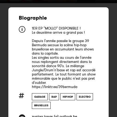
Biographie
1ER EP "MOLLO" DISPONIBLE !
Le deuxième arrive a grand pas !
Depuis l'année passée le groupe 39
Bermuda secoue la scène hip-hop
bruxelloise en accumulant leurs shows
dans la capitale.
Les singles sortis au cours de l'année
nous replongent directement dans la
sonorité dance 90's. Le mélange
Jungle/Drum'n'base et rap est accordé
parfaitement. Le tout formant un show
mémorable que le public n'est pas pret
d'oublier.
https://linktr.ee/39bermuda
GARAGE
RAP
HIP HOP
ELECTRO
BRUXELLES
zuniga.jonas (a) outlook.be