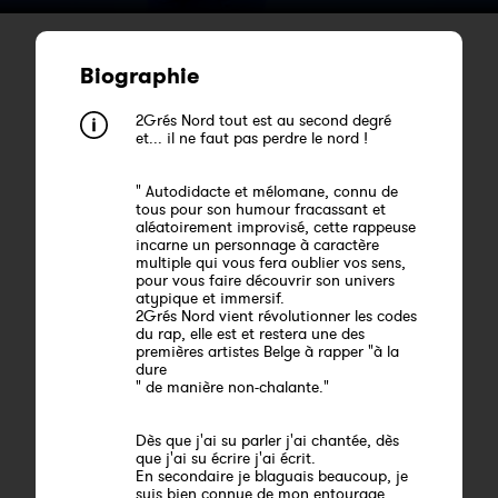
Biographie
2Grés Nord tout est au second degré
et... il ne faut pas perdre le nord !
" Autodidacte et mélomane, connu de
tous pour son humour fracassant et
aléatoirement improvisé, cette rappeuse
incarne un personnage à caractère
multiple qui vous fera oublier vos sens,
pour vous faire découvrir son univers
atypique et immersif.
2Grés Nord vient révolutionner les codes
du rap, elle est et restera une des
premières artistes Belge à rapper "à la
dure
" de manière non-chalante."
Dès que j'ai su parler j'ai chantée, dès
que j'ai su écrire j'ai écrit.
En secondaire je blaguais beaucoup, je
suis bien connue de mon entourage