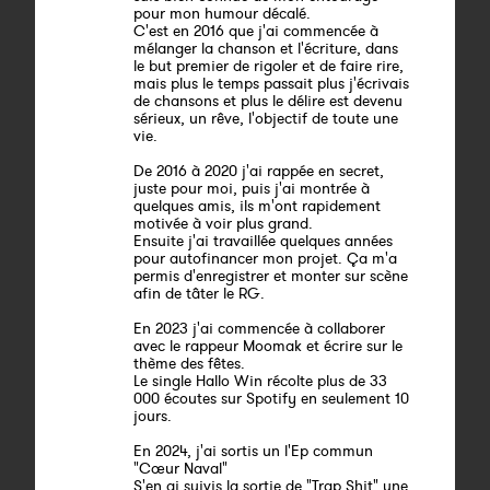
pour mon humour décalé.
C'est en 2016 que j'ai commencée à
mélanger la chanson et l'écriture, dans
le but premier de rigoler et de faire rire,
mais plus le temps passait plus j'écrivais
de chansons et plus le délire est devenu
sérieux, un rêve, l'objectif de toute une
vie.
De 2016 à 2020 j'ai rappée en secret,
juste pour moi, puis j'ai montrée à
quelques amis, ils m'ont rapidement
motivée à voir plus grand.
Ensuite j'ai travaillée quelques années
pour autofinancer mon projet. Ça m'a
permis d'enregistrer et monter sur scène
afin de tâter le RG.
En 2023 j'ai commencée à collaborer
avec le rappeur Moomak et écrire sur le
thème des fêtes.
Le single Hallo Win récolte plus de 33
000 écoutes sur Spotify en seulement 10
jours.
En 2024, j'ai sortis un l'Ep commun
"Cœur Naval"
S'en ai suivis la sortie de "Trap Shit" une