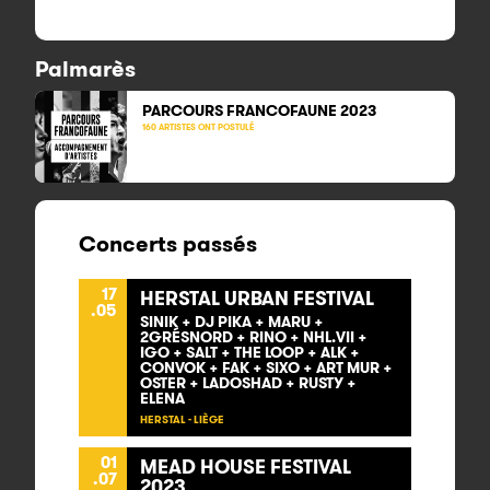
Palmarès
PARCOURS FRANCOFAUNE 2023
160 ARTISTES ONT POSTULÉ
Concerts passés
17
HERSTAL URBAN FESTIVAL
.05
SINIK + DJ PIKA + MARU +
2GRÉSNORD + RINO + NHL.VII +
IGO + SALT + THE LOOP + ALK +
CONVOK + FAK + SIXO + ART MUR +
OSTER + LADOSHAD + RUSTY +
ELENA
HERSTAL - LIÈGE
01
MEAD HOUSE FESTIVAL
.07
2023