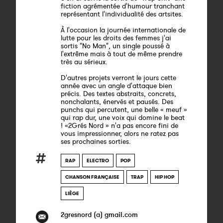
fiction agrémentée d'humour tranchant
représentant l'individualité des artsites.
À l'occasion la journée internationale de
lutte pour les droits des femmes j'ai
sortis "No Man", un single poussé à
l'extrême mais à tout de même prendre
très au sérieux.
D'autres projets verront le jours cette
année avec un angle d'attaque bien
précis. Des textes abstraits, concrets,
nonchalants, énervés et pausés. Des
punchs qui percutent, une belle « meuf »
qui rap dur, une voix qui domine le beat
! «2Grés Nord » n'a pas encore fini de
vous impressionner, alors ne ratez pas
ses prochaines sorties.
RAP
ELECTRO
POP
CHANSON FRANÇAISE
TRAP
HIP HOP
LIÈGE
2gresnord (a) gmail.com