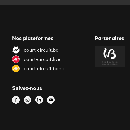
Nos plateformes
Partenaires
court-circuit.be
court-circuit.live
court-circuit.band
Suivez-nous