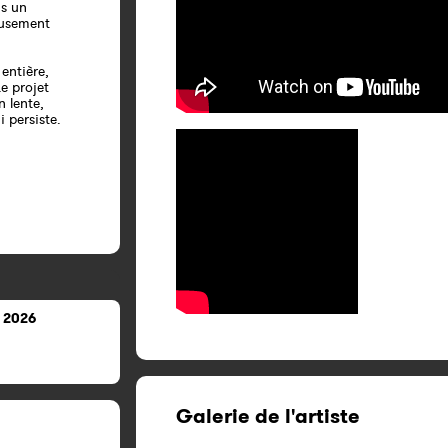
ns un
eusement
entière,
e projet
n lente,
i persiste.
 2026
Galerie de l'artiste