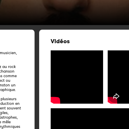
Vidéos
 musicien,
zz au rock
 chanson
ons comme
ect ou
nston un
raphique.
 plusieurs
oduction en
nent souvent
iles,
astrophes,
ue mêle
, rythmiques