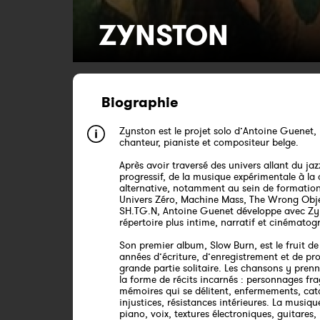
ZYNSTON
Biographie
Zynston est le projet solo d’Antoine Guenet,
chanteur, pianiste et compositeur belge.
Après avoir traversé des univers allant du ja
progressif, de la musique expérimentale à la
alternative, notamment au sein de formati
Univers Zéro, Machine Mass, The Wrong Obj
SH.TG.N, Antoine Guenet développe avec Zy
répertoire plus intime, narratif et cinématog
Son premier album, Slow Burn, est le fruit de
années d’écriture, d’enregistrement et de pr
grande partie solitaire. Les chansons y pren
la forme de récits incarnés : personnages frag
mémoires qui se délitent, enfermements, cat
injustices, résistances intérieures. La musiq
piano, voix, textures électroniques, guitares