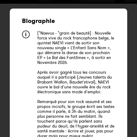
Biographie
["Naevus - "grain de beauté] : Nouvelle
force vive du rock francophone belge, le
quintet NAEVI vient de sortir son
nouveau single « L’Enfant Sans Nom »,
qui démarre la danse de son prochain
EP « Le Bal des Fantômes », à sortir en
Novembre 2026.
Après avoir gagné tous les concours
auquel il a participé (Jeunes talents du
Brabant Wallon, Baudet’stival), NAEVI
ouvre le bal d’une nouvelle ère du rock
électronique sans mode d’emploi.
Remarqué pour son rock assumé et ses
propos incisifs, le groupe écrit ses textes
comme il parle, à 3h du matin, quand
plus personne ne fait semblant. Ils
touchent parce qu’ils parlent sans
pudeur du deuil, de l’hyper-anxiété et de
santé mentale : écrire et jouer, pas pour
durer mais pour mieux guérir.