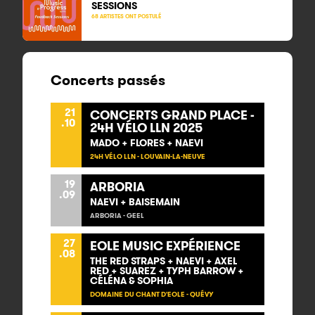
SESSIONS
68 ARTISTES ONT POSTULÉ
Concerts passés
21
CONCERTS GRAND PLACE -
.10
24H VÉLO LLN 2025
MADO + FLORES + NAEVI
24H VÉLO LLN - LOUVAIN-LA-NEUVE
19
ARBORIA
.09
NAEVI + BAISEMAIN
ARBORIA - GEEL
27
EOLE MUSIC EXPÉRIENCE
.08
THE RED STRAPS + NAEVI + AXEL
RED + SUAREZ + TYPH BARROW +
CÉLÉNA & SOPHIA
DOMAINE DU CHANT D'EOLE - QUÉVY